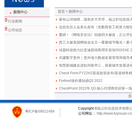
首页 > 新闻中心
新闻中心
家有山河锦绣，国有岁月芳华，福义轩信息祝
行业新闻
信息化百人会牵头发布《东数西算工程算力枢
公司动态
重磅！《网络安全法》拟做四大修改，正公开
西工大被美国网络攻击又一重要细节曝光！要小
绿盟科技助力比亚迪获得商用车首张ISO/SAE 
共建数字贵州｜贵州省大数据发展管理局领导
智慧新城建走进杭州新华三，探索城市发展进
Check Point FY22H2渠道政策发布/渠道销
Fortinet涨价通知函Q3 2022
CheckPoint 2022年 Q3 核心代理商培训第一场
首
Copyright ©
福义轩信息技术有限
粤ICP备09021499
公司网址：
http://www.fuyixuan.c